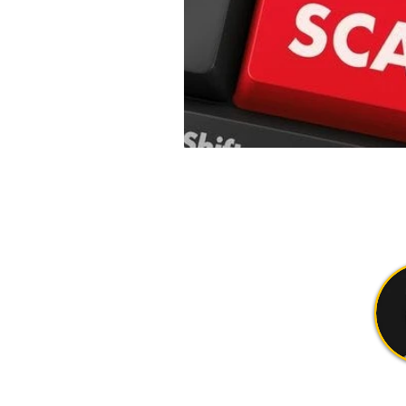
CONTACTO
​Tel: +351 967 733 693
info@hodlthebook.com
FOLLOW US