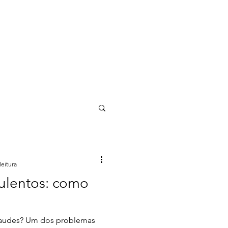
HODLCAST!
CONTACTO
leitura
ulentos: como
raudes? Um dos problemas