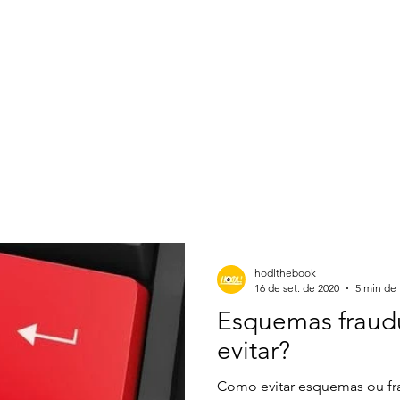
HOME
HODL
SOBRE
SERVIÇOS
BLOG
hodlthebook
16 de set. de 2020
5 min de 
Esquemas fraud
evitar?
Como evitar esquemas ou f