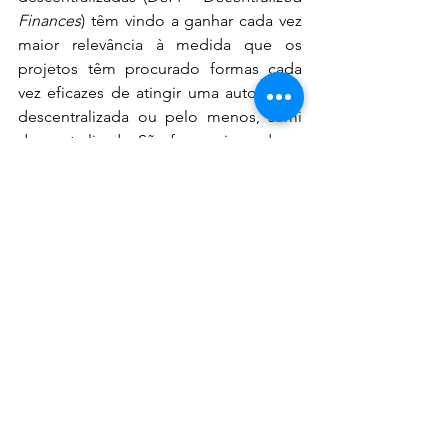
Finances
) têm vindo a ganhar cada vez 
maior relevância à medida que os 
projetos têm procurado formas cada 
vez eficazes de atingir uma autonomia 
descentralizada ou pelo menos, semi 
descentralizada. São formas inovadoras 
de descentralização e independência 
mundial, uma vez que podem ser 
criados instrumentos financeiros sem 
controlo ou regulação por parte dos 
governos e bancos centrais, podendo 
representar uma tendência no mercado 
das criptomoedas ao longo dos 
próximos anos. 
DeFi
 é todo um novo 
movimento onde se criam plataformas, 
projetos e serviços, como 
exchanges
descentralizadas, plataformas de 
lending 
e empréstimos, transformação 