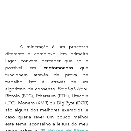
	A mineração é um processo 
diferente e complexo. Em primeiro 
lugar, convém perceber que só é 
possível em 
criptomoedas
 que 
funcionem através de prova de 
trabalho, isto é, através de um 
algoritmo de consenso 
Proof-of-Work
. 
Bitcoin (BTC), 
Ethereum (ETH), 
Litecoin 
(LTC), Monero (XMR) ou DigiByte (DGB) 
são alguns dos melhores exemplos, e 
caso queria rever um pouco melhor 
este tema, aconselho a leitura do meu 
artigo sobre o 
3º Halving da Bitcoin 